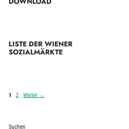
DOWNLOAD
LISTE DER WIENER
SOZIALMÄRKTE
Seite
Seite
1
2
Weiter
→
Suchen