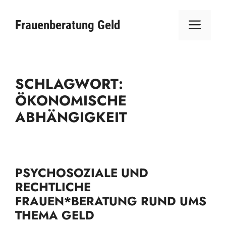
Zum
ME
Inhalt
Frauenberatung Geld
springen
SCHLAGWORT:
ÖKONOMISCHE
ABHÄNGIGKEIT
PSYCHOSOZIALE UND
RECHTLICHE
FRAUEN*BERATUNG RUND UMS
THEMA GELD